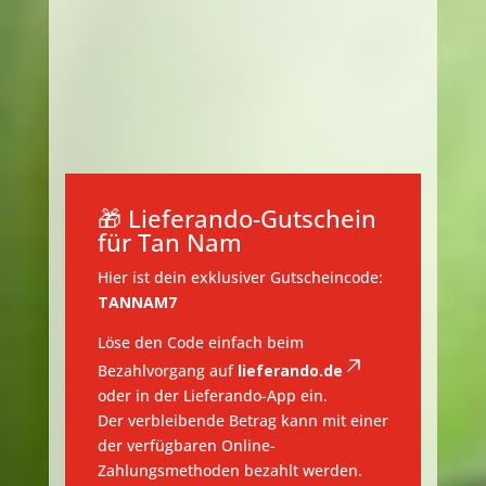
🎁 Lieferando-Gutschein
für Tan Nam
Hier ist dein exklusiver Gutscheincode:
TANNAM7
Löse den Code einfach beim
Bezahlvorgang auf
lieferando.de
oder in der Lieferando-App ein.
Der verbleibende Betrag kann mit einer
der verfügbaren Online-
Zahlungsmethoden bezahlt werden.