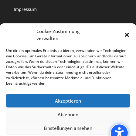
Impressum
Datenschutz
Cookie-Zustimmung
verwalten
Cookie-Richtlinie
Um dir ein optimales Erlebnis zu bieten, verwenden wir Technologien
wie Cookies, um Geräteinformationen zu speichern und/oder darauf
zuzugreifen. Wenn du diesen Technologien zustimmst, können wir
Daten wie das Surfverhalten oder eindeutige IDs auf dieser Website
verarbeiten. Wenn du deine Zustimmung nicht erteilst oder
zurückziehst, können bestimmte Merkmale und Funktionen
beeinträchtigt werden.
TAN NAM Küche
Über uns
Menü
Akzeptieren
Mittagsmenü
Weinkarte
Events
Galerie
Kontakt
AGB
Anfahrt
Ablehnen
Natur und Umwelt
Weinkarte
Einstellungen ansehen
Webdesign und fortlaufende Pflege durch Media