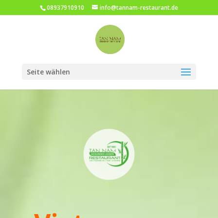
08937910910
info@tannam-restaurant.de
Seite wählen