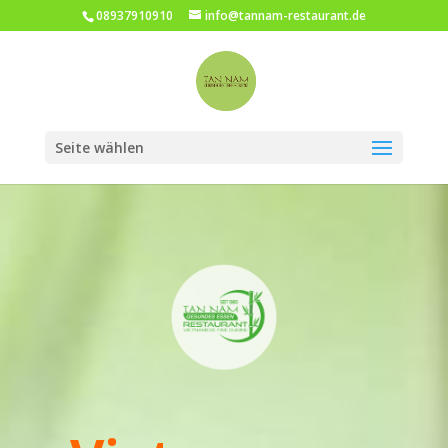
08937910910
info@tannam-restaurant.de
Seite wählen