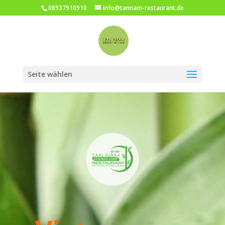
08937910910
info@tannam-restaurant.de
Seite wählen